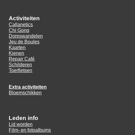
A
ctiviteiten
Callanetics
Chi
Gong
Dorpsw
andelen
Jeu de Boules
Kaarten
Kienen
Repair Café
Schilderen
Toerf
ietsen
Extra
activiteiten
Bloemschikken
Leden info
Lid worden
Film- en fotoalbums