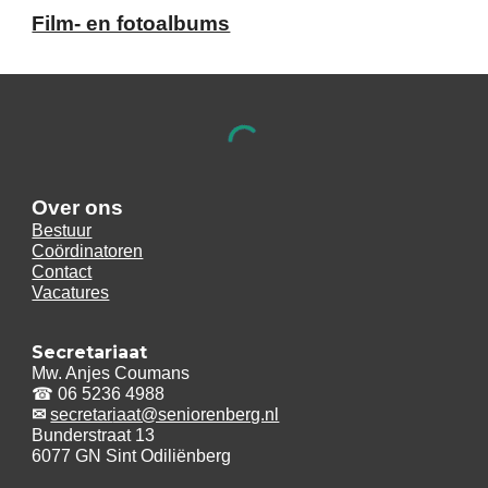
Film- en fotoalbums
Over ons
Bestuur
Coördinatoren
Contact
Vacatures
Secretariaat
Mw. Anjes Coumans
☎
06 5236 4988
✉
secretar
iaat@seniorenberg.nl
Bunderstraat 13
6077 GN Sint Odiliënberg