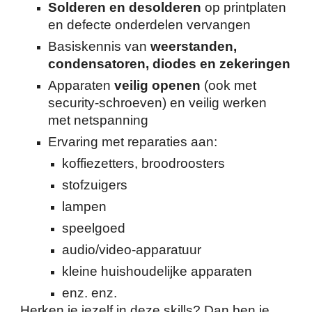
Solderen en desolderen
op printplaten
en defecte onderdelen vervangen
Basiskennis van
weerstanden,
condensatoren, diodes en zekeringen
Apparaten
veilig openen
(ook met
security-schroeven) en veilig werken
met netspanning
Ervaring met reparaties aan:
koffiezetters, broodroosters
stofzuigers
lampen
speelgoed
audio/video-apparatuur
kleine huishoudelijke apparaten
enz. enz.
Herken je jezelf in deze skills? Dan ben je